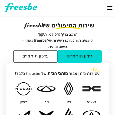
פריסבי
שירות הטיפולים של
הרכב צריך טיפול או תיקון?
קובעים תור למרכז השירות של
freesbe
באתר -
פשוט ומהיר.
זימון תור חדש
עדכון תור קיים
השירות ניתן עבור
מותגי הבית
של freesbe בלבד!
דאצ'יה
רנו
צ'רי
ניסאן